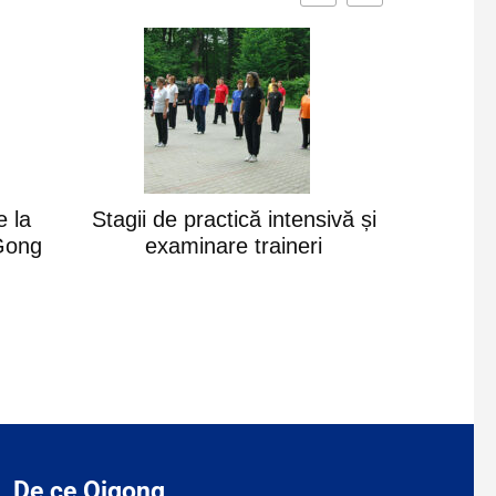
e la
Stagii de practică intensivă și
Cursuri
nGong
examinare traineri
De ce Qigong