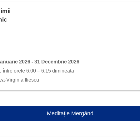
imii
lnic
Ianuarie 2026 - 31 Decembrie 2026
c între orele 6:00 – 6:15 dimineața
ea-Virginia Iliescu
Meditație Mergând