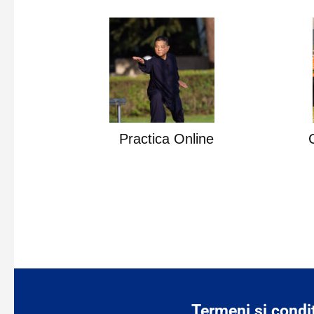
 locație
Practica Online
Termeni și condiț