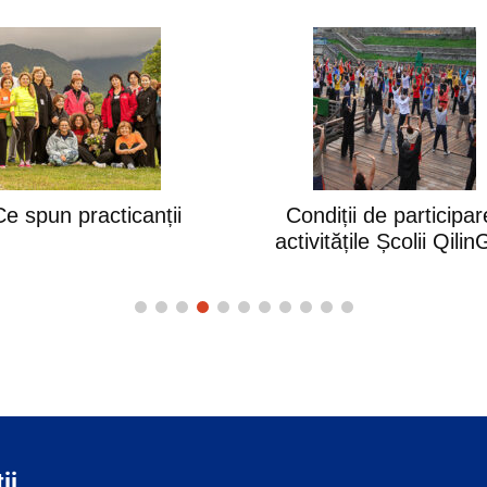
Ce spun practicanții
Condiții de participar
activitățile Școlii Qili
ii