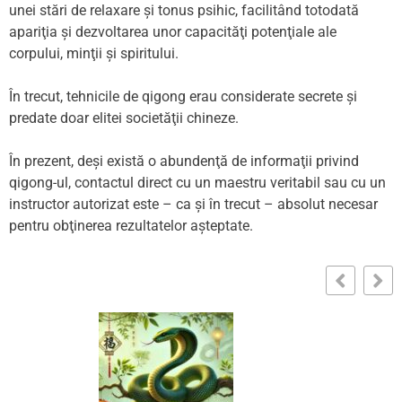
unei stări de relaxare şi tonus psihic, facilitând totodată
apariţia şi dezvoltarea unor capacităţi potenţiale ale
corpului, minţii şi spiritului.
În trecut, tehnicile de qigong erau considerate secrete şi
predate doar elitei societăţii chineze.
În prezent, deşi există o abundenţă de informaţii privind
qigong-ul, contactul direct cu un maestru veritabil sau cu un
instructor autorizat este – ca şi în trecut – absolut necesar
pentru obţinerea rezultatelor aşteptate.