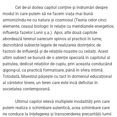
Cel de-al doilea capitol conține și îndrumări despre
modul în care putem să ne facem viața mai bună
armonizîndu-ne cu natura și cosmosul (Teoria celor cinci
elemente, ceasul biologic în relație cu meridianele energetice,
influența fazelor Lunii ș.a.). Apoi, alte două capitole
abordează terenul oarecum spinos al practicii în lume,
dezvoltând subiecte legate de realizarea dorințelor, de
factorii de influență și de relațiile noastre cu ceilalți. Acest
ultim subiect se bucură de o atenție specială în capitolul al
patrulea, dedicat relațiilor de cuplu, prin aceasta conducând
qigong-ul, ca practică formatoare, până în sfera intimă.
Totodată, Maestrul pășește cu tact în domeniul educațional
al vârstelor tinere, un teren care este încă deficitar în
societatea contemporană.
Ultimul capitol relevă multiplele modalități prin care
putem realiza o schimbare autentică, acea schimbare care
ne conduce la înțelegerea și transcenderea precarității lumii