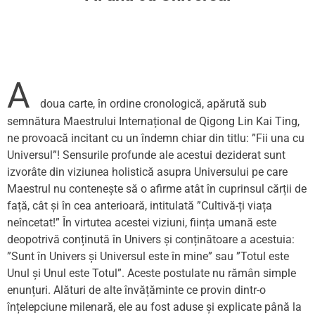
A
doua carte, în ordine cronologică, apărută sub
semnătura Maestrului Internațional de Qigong Lin Kai Ting,
ne provoacă incitant cu un îndemn chiar din titlu: ”Fii una cu
Universul”! Sensurile profunde ale acestui deziderat sunt
izvorâte din viziunea holistică asupra Universului pe care
Maestrul nu contenește să o afirme atât în cuprinsul cărții de
față, cât și în cea anterioară, intitulată ”Cultivă-ți viața
neîncetat!” În virtutea acestei viziuni, ființa umană este
deopotrivă conținută în Univers și conținătoare a acestuia:
”Sunt în Univers și Universul este în mine” sau ”Totul este
Unul și Unul este Totul”. Aceste postulate nu rămân simple
enunțuri. Alături de alte învățăminte ce provin dintr-o
înțelepciune milenară, ele au fost aduse și explicate până la