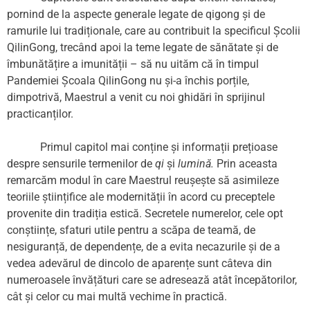
pornind de la aspecte generale legate de qigong și de
ramurile lui tradiționale, care au contribuit la specificul Școlii
QilinGong, trecând apoi la teme legate de sănătate și de
îmbunătățire a imunității – să nu uităm că în timpul
Pandemiei Școala QilinGong nu și-a închis porțile,
dimpotrivă, Maestrul a venit cu noi ghidări în sprijinul
practicanților.
Primul capitol mai conține și informații prețioase
despre sensurile termenilor de
qi
și
lumină.
Prin aceasta
remarcăm modul în care Maestrul reușește să asimileze
teoriile științifice ale modernității în acord cu preceptele
provenite din tradiția estică. Secretele numerelor, cele opt
conștiințe, sfaturi utile pentru a scăpa de teamă, de
nesiguranță, de dependențe, de a evita necazurile și de a
vedea adevărul de dincolo de aparențe sunt câteva din
numeroasele învățături care se adresează atât începătorilor,
cât și celor cu mai multă vechime în practică.