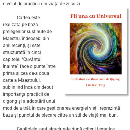
nivelul de practicii din viața de zi cu zi.
Cartea este
realizată pe baza
prelegerilor susținute de
Maestru, îndeosebi din
anii recenți, și este
structurată în cinci
capitole. ”Cuvântul
înainte” face o punte între
prima și cea de-a doua
carte a Maestrului,
subliniind încă din debut
importanța practicii de
qigong și a adoptării unui
mod de a trăi, în care gestionarea energiei vieții reprezintă
baza și punctul de plecare către un stil de viață mai bun.
Capitolele sunt structurate după criterii tematice,