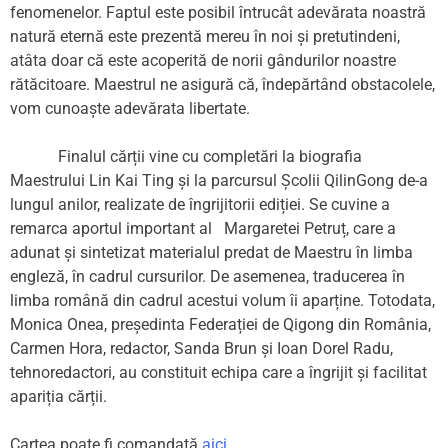
fenomenelor. Faptul este posibil întrucât adevărata noastră
natură eternă este prezentă mereu în noi și pretutindeni,
atâta doar că este acoperită de norii gândurilor noastre
rătăcitoare. Maestrul ne asigură că, îndepărtând obstacolele,
vom cunoaște adevărata libertate.
Finalul cărții vine cu completări la biografia
Maestrului Lin Kai Ting și la parcursul Școlii QilinGong de-a
lungul anilor, realizate de îngrijitorii ediției. Se cuvine a
remarca aportul important al Margaretei Petruț, care a
adunat și sintetizat materialul predat de Maestru în limba
engleză, în cadrul cursurilor. De asemenea, traducerea în
limba română din cadrul acestui volum îi aparține. Totodata,
Monica Onea, președinta Federației de Qigong din România,
Carmen Hora, redactor, Sanda Brun și Ioan Dorel Radu,
tehnoredactori, au constituit echipa care a îngrijit și facilitat
apariția cărții.
Cartea poate fi comandată
aici
.