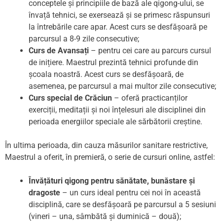
conceptele și principiile de bază ale qigong-ului, se
învață tehnici, se exersează și se primesc răspunsuri
la întrebările care apar. Acest curs se desfășoară pe
parcursul a 8-9 zile consecutive;
Curs de Avansați
– pentru cei care au parcurs cursul
de inițiere. Maestrul prezintă tehnici profunde din
școala noastră. Acest curs se desfășoară, de
asemenea, pe parcursul a mai multor zile consecutive;
Curs special de Crăciun
– oferă practicanților
exerciții, meditații și noi înțelesuri ale disciplinei din
perioada energiilor speciale ale sărbătorii creștine.
În ultima perioada, din cauza măsurilor sanitare restrictive,
Maestrul a oferit, în premieră, o serie de cursuri online, astfel:
Învățături qigong pentru sănătate, bunăstare și
dragoste
– un curs ideal pentru cei noi în această
disciplină, care se desfășoară pe parcursul a 5 sesiuni
(vineri – una, sâmbătă și duminică – două);