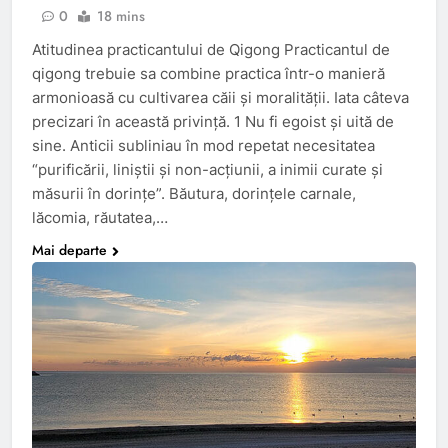
0
18 mins
Atitudinea practicantului de Qigong Practicantul de
qigong trebuie sa combine practica într-o manieră
armonioasă cu cultivarea căii şi moralităţii. Iata câteva
precizari în această privinţă. 1 Nu fi egoist și uită de
sine. Anticii subliniau în mod repetat necesitatea
“purificării, liniştii şi non-acţiunii, a inimii curate şi
măsurii în dorinţe”. Băutura, dorinţele carnale,
lăcomia, răutatea,…
Mai departe