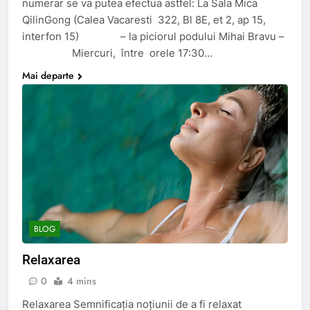
numerar se va putea efectua astfel: La Sala Mica
QilinGong (Calea Vacaresti 322, Bl 8E, et 2, ap 15,
interfon 15) – la piciorul podului Mihai Bravu –
Miercuri, între orele 17:30…
Mai departe
BLOG
Relaxarea
0
4 mins
Relaxarea Semnificaţia noţiunii de a fi relaxat