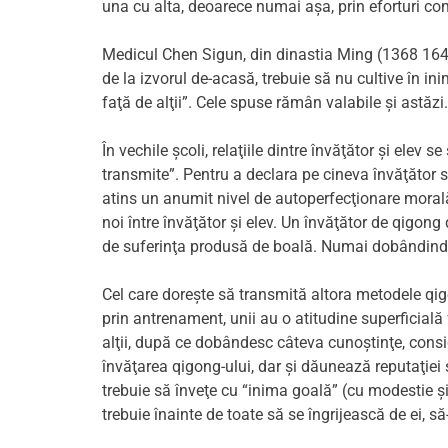
una cu alta, deoarece numai aşa, prin eforturi c
Medicul Chen Sigun, din dinastia Ming (1368 1644)
de la izvorul de-acasă, trebuie să nu cultive în ini
faţă de alţii”. Cele spuse rămân valabile şi astăzi.
În vechile şcoli, relaţiile dintre învăţător şi ele
transmite”. Pentru a declara pe cineva învăţător s
atins un anumit nivel de autoperfecţionare morală)
noi între învăţător şi elev. Un învăţător de qigong
de suferinţa produsă de boală. Numai dobândind o în
Cel care doreşte să transmită altora metodele qigo
prin antrenament, unii au o atitudine superficială f
alţii, după ce dobândesc câteva cunoştinţe, consi
învăţarea qigong-ului, dar şi dăunează reputaţiei 
trebuie să înveţe cu “inima goală” (cu modestie şi 
trebuie înainte de toate să se îngrijească de ei, să-