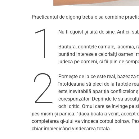
Practicantul de qigong trebuie sa combine practica
1
Nu fi egoist și uită de sine. Anticii su
Băutura, dorinţele carnale, lăcomia, ră
punând interesele celorlalţi oameni ma
judeca pe oameni, ci fii plin de compas
2
Porneşte de la ce este real, bazează-te
întotdeauna să pleci de la faptele real
este inevitabilă apariţia conflictelor 
corespunzător. Deprinde-te sa asculţi 
ochi critic. Omul care se învinge pe s
pesimism şi panică: “dacă boala a venit, accept-o 
completarea qi-ului va vindeca corpul bolnav. Pesi
chiar împiedicând vindecarea totală.