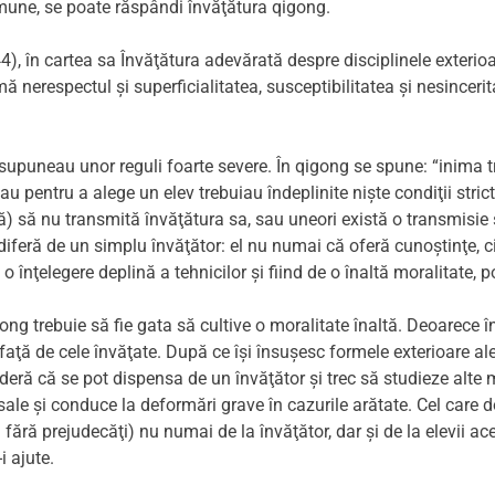
omune, se poate răspândi învăţătura qigong.
, în cartea sa Învăţătura adevărată despre disciplinele exterioa
mă nerespectul şi superficialitatea, susceptibilitatea şi nesinceri
v se supuneau unor reguli foarte severe. În qigong se spune: “inima
au pentru a alege un elev trebuiau îndeplinite nişte condiţii str
 să nu transmită învăţătura sa, sau uneori există o transmisie sa
 diferă de un simplu învăţător: el nu numai că oferă cunoştinţe, c
ţelegere deplină a tehnicilor şi fiind de o înaltă moralitate, poţi
ng trebuie să fie gata să cultive o moralitate înaltă. Deoarece î
aţă de cele învăţate. După ce îşi însuşesc formele exterioare ale câ
deră că se pot dispensa de un învăţător şi trec să studieze alt
sale şi conduce la deformări grave în cazurile arătate. Cel care 
fără prejudecăţi) nu numai de la învăţător, dar şi de la elevii ac
i ajute.