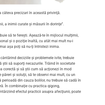
 câteva precizari în această privinţă.
ii, a inimii curate şi măsurii în dorinţe”.
buie să te fereşti. Aşează-te în mijlocul mulţimii,
nal şi o poziţie înaltă, cu atât mai mult nu-i
mai aşa poţi să nu-ţi întristezi inima.
cântărind deciziile şi problemele ivite, trebuie
ă ştii să suporţi necazurile. Trăind în societate
inea corectă şi să ştii cum să acţionezi în mod
 păreri şi soluţii, să te observi mai mult, cu un
gă perioadă din cauza bolilor, nu trebuie să cadă în
ară. În combinaţie cu practica qigong,
ârziind efectul practicii asupra afecţiunii, poate