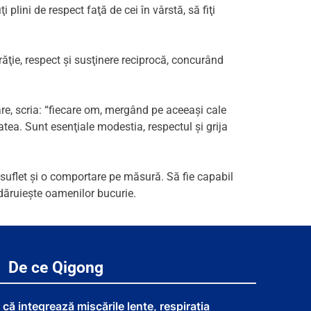
plini de respect faţă de cei în vârstă, să fiţi
frăţie, respect şi susţinere reciprocă, concurând
re, scria: “fiecare om, mergând pe aceeaşi cale
tatea. Sunt esenţiale modestia, respectul şi grija
 suflet şi o comportare pe măsură. Să fie capabil
 dăruieşte oamenilor bucurie.
De ce Qigong
că integrează mișcările lente, respirația