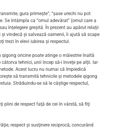
 transmite, gura primeşte”, “şase urechi nu pot
icte. Se întâmpla ca “omul adevărat” (omul care a
u înţelegere greşită. În prezent au apărut relaţii
i şi vindecă şi salvează oamenii, îi ajută să scape
 trezi în elevi iubirea şi respectul.
n qigong oricine poate atinge o măiestrie înaltă
torva tehnici, unii încep să-i înveţe pe alţii. Iar
e metode. Acest lucru nu numai că împiedică
doreşte să transmită tehnicile şi metodele qigong
estuia. Străduindu-se să le câştige respectul,
plini de respect faţă de cei în vârstă, să fiţi
frăţie, respect şi susţinere reciprocă, concurând