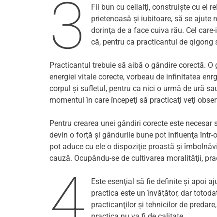
3
Fii bun cu ceilalţi, construişte cu ei r
prietenoasă şi iubitoare, să se ajute 
dorinţa de a face cuiva rău. Cel care-
că, pentru ca practicantul de qigong s
Practicantul trebuie să aibă o gândire corectă. O 
energiei vitale corecte, vorbeau de infinitatea enr
corpul şi sufletul, pentru ca nici o urmă de ură sa
momentul în care începeţi să practicaţi veţi obser
Pentru crearea unei gândiri corecte este necesar s
devin o forţă şi gândurile bune pot influenţa într
pot aduce cu ele o dispoziţie proastă şi îmbolnăvir
cauză. Ocupându-se de cultivarea moralităţii, pra
4
Este esenţial să fie definite şi apoi a
practica este un învăţător, dar totodat
practicanţilor şi tehnicilor de predar
practica nu va fi de calitate.