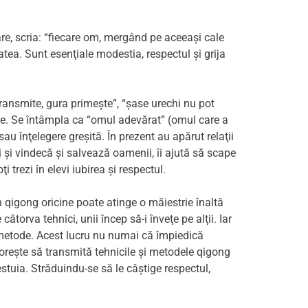
re, scria: “fiecare om, mergând pe aceeaşi cale
tatea. Sunt esenţiale modestia, respectul şi grija
 transmite, gura primeşte”, “şase urechi nu pot
icte. Se întâmpla ca “omul adevărat” (omul care a
u înţelegere greşită. În prezent au apărut relaţii
i şi vindecă şi salvează oamenii, îi ajută să scape
 trezi în elevi iubirea şi respectul.
n qigong oricine poate atinge o măiestrie înaltă
torva tehnici, unii încep să-i înveţe pe alţii. Iar
e metode. Acest lucru nu numai că împiedică
doreşte să transmită tehnicile şi metodele qigong
estuia. Străduindu-se să le câştige respectul,