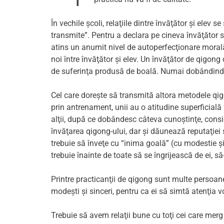
În vechile şcoli, relaţiile dintre învăţător şi ele
transmite”. Pentru a declara pe cineva învăţător s
atins un anumit nivel de autoperfecţionare morală)
noi între învăţător şi elev. Un învăţător de qigong
de suferinţa produsă de boală. Numai dobândind o în
Cel care doreşte să transmită altora metodele qigo
prin antrenament, unii au o atitudine superficială f
alţii, după ce dobândesc câteva cunoştinţe, consi
învăţarea qigong-ului, dar şi dăunează reputaţiei 
trebuie să înveţe cu “inima goală” (cu modestie şi 
trebuie înainte de toate să se îngrijească de ei, să-
Printre practicanţii de qigong sunt multe persoane î
modeşti şi sinceri, pentru ca ei să simtă atenţia v
Trebuie să avem relaţii bune cu toţi cei care merg p