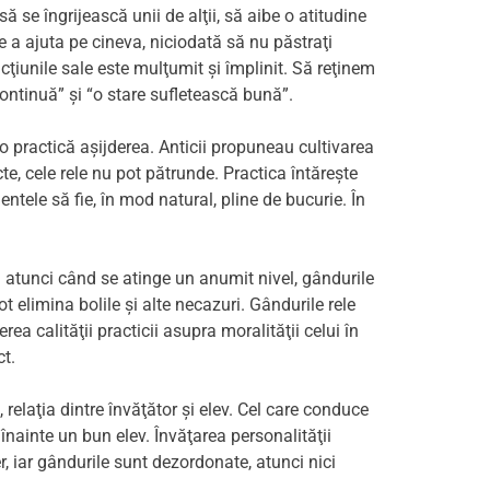
 să se îngrijească unii de alţii, să aibe o atitudine
de a ajuta pe cineva, niciodată să nu păstraţi
cţiunile sale este mulţumit şi împlinit. Să reţinem
continuă” şi “o stare sufletească bună”.
o practică aşijderea. Anticii propuneau cultivarea
te, cele rele nu pot pătrunde. Practica întăreşte
entele să fie, în mod natural, pline de bucurie. În
ă atunci când se atinge un anumit nivel, gândurile
 elimina bolile şi alte necazuri. Gândurile rele
a calităţii practicii asupra moralităţii celui în
t.
, relaţia dintre învăţător şi elev. Cel care conduce
 înainte un bun elev. Învăţarea personalităţii
r, iar gândurile sunt dezordonate, atunci nici