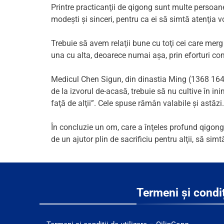
Printre practicanţii de qigong sunt multe persoane î
modeşti şi sinceri, pentru ca ei să simtă atenţia v
Trebuie să avem relaţii bune cu toţi cei care merg p
una cu alta, deoarece numai aşa, prin eforturi c
Medicul Chen Sigun, din dinastia Ming (1368 1644)
de la izvorul de-acasă, trebuie să nu cultive în ini
faţă de alţii”. Cele spuse rămân valabile şi astăzi.
În concluzie un om, care a înţeles profund qigong
de un ajutor plin de sacrificiu pentru alţii, să si
Termeni și condiț