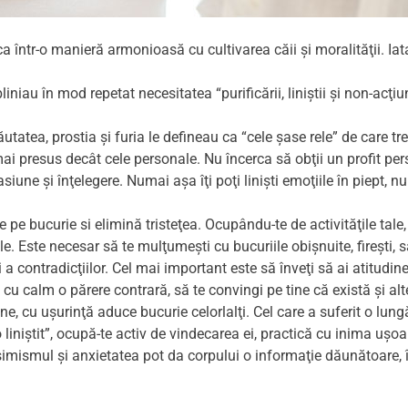
 într-o manieră armonioasă cu cultivarea căii şi moralităţii. Iata
bliniau în mod repetat necesitatea “purificării, liniştii şi non-acţiun
utatea, prostia şi furia le defineau ca “cele şase rele” de care tre
i presus decât cele personale. Nu încerca să obţii un profit perso
iune şi înţelegere. Numai aşa îţi poţi linişti emoţiile în piept, nu
 pe bucurie si elimină tristeţea. Ocupându-te de activităţile tale, 
e. Este necesar să te mulţumeşti cu bucuriile obişnuite, fireşti, s
şi a contradicţiilor. Cel mai important este să înveţi să ai atitud
cu calm o părere contrară, să te convingi pe tine că există şi alte
ine, cu uşurinţă aduce bucurie celorlalţi. Cel care a suferit o lun
liniştit”, ocupă-te activ de vindecarea ei, practică cu inima uşo
mismul şi anxietatea pot da corpului o informaţie dăunătoare, înt