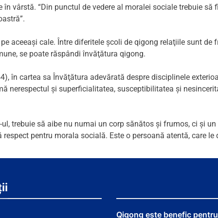
n vârstă. “Din punctul de vedere al moralei sociale trebuie să fiţi 
oastră”.
e aceeaşi cale. Între diferitele şcoli de qigong relaţiile sunt de 
omune, se poate răspândi învăţătura qigong.
, în cartea sa Învăţătura adevărată despre disciplinele exterioa
mă nerespectul şi superficialitatea, susceptibilitatea şi nesinceri
-ul, trebuie să aibe nu numai un corp sănătos şi frumos, ci şi un
mtă respect pentru morala socială. Este o persoană atentă, care le
ii
Qigong este benefic pentru 