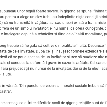
v se supuneau unor reguli foarte severe. În qigong se spune: “inima
au pentru a alege un elev trebuiau îndeplinite nişte condiţii str
 să nu transmită învăţătura sa, sau uneori există o transmisie sa
 diferă de un simplu învăţător: el nu numai că oferă cunoştinţe, c
ţelegere deplină a tehnicilor şi fiind de o înaltă moralitate, poţi
ng trebuie să fie gata să cultive o moralitate înaltă. Deoarece î
aţă de cele învăţate. După ce îşi însuşesc formele exterioare ale câ
deră că se pot dispensa de un învăţător şi trec să studieze alt
sale şi conduce la deformări grave în cazurile arătate. Cel care 
fără prejudecăţi) nu numai de la învăţător, dar şi de la elevii ac
i ajute.
n vârstă. “Din punctul de vedere al moralei sociale trebuie să fiţi 
oastră”.
e aceeaşi cale. Între diferitele şcoli de qigong relaţiile sunt de 