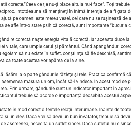
elatii corecte.”Ceea ce ţie nu-ţi place altuia nu-i face”. Toţi trebuie
reciproc. Întotdeauna să menţineţi în inimă intenţia de a fi gata 
i ajută pe oameni este mereu vesel, cel care nu se ruşinează de a
ă se afle într-o stare psihică corectă, sunt importante “bucuria 
gândire corectă naşte energia vitală corectă, iar aceasta duce la 
giei vitale, care umple cerul şi pământul. Când apar gânduri corec
u egoism să nu existe în suflet, conştiinţa să fie deschisă, sentim
va că toate acestea vor apărea de la sine.
ă lăsăm la o parte gândurile răzleţe şi rele. Practica confirmă c
-o asemenea măsură un om, încât să-l vindece. În acest mod se pot
ea. Prin urmare, gândurile sunt un indicator important în apreciere
cticantul trebuie să acorde o importanţă deosebită acestui aspec
justate în mod corect diferitele relaţii interumane. Înainte de toate
ă şi un elev. Dacă vrei să devii un bun învăţător, trebuie să devii
e, de asemenea, necesită un suflet sincer. Dacă sufletul nu e since