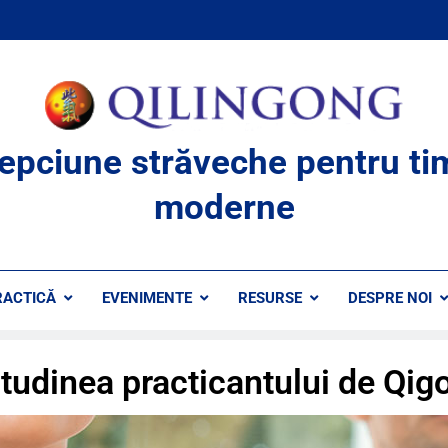
lepciune străveche pentru ti
moderne
RACTICĂ
EVENIMENTE
RESURSE
DESPRE NOI
itudinea practicantului de Qig