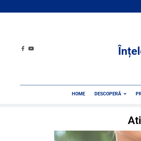
Înțe
HOME
DESCOPERĂ
P
At