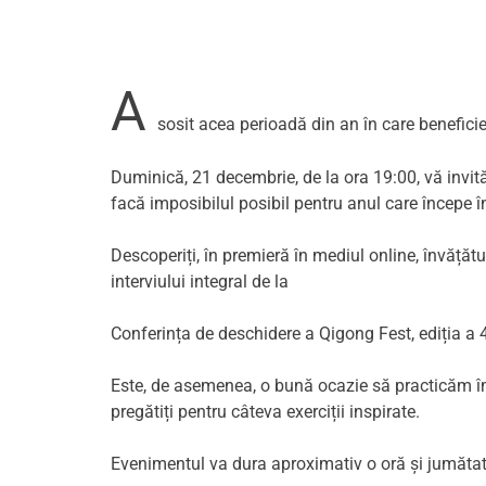
A
sosit acea perioadă din an în care beneficie
Duminică, 21 decembrie, de la ora 19:00, vă invită
facă imposibilul posibil pentru anul care începe î
Descoperiți, în premieră în mediul online, învățăt
interviului integral de la
Conferința de deschidere a Qigong Fest, ediția a 
Este, de asemenea, o bună ocazie să practicăm împ
pregătiți pentru câteva exerciții inspirate.
Evenimentul va dura aproximativ o oră și jumătat