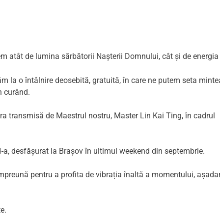
m atât de lumina sărbătorii Nașterii Domnului, cât și de energia s
m la o întâlnire deosebită, gratuită, în care ne putem seta minte
n curând.
ura transmisă de Maestrul nostru, Master Lin Kai Ting, în cadrul
4-a, desfășurat la Brașov în ultimul weekend din septembrie.
reună pentru a profita de vibrația înaltă a momentului, așadar, 
e.