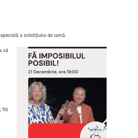
pecială a solstițiului de iarnă.
a să
fiți