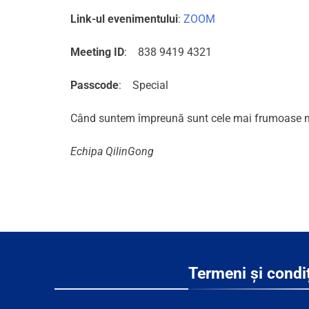
Link-ul evenimentului
:
ZOOM
Meeting ID
: 838 9419 4321
Passcode
: Special
Când suntem împreună sunt cele mai frumoase
Echipa QilinGong
Termeni și condiț