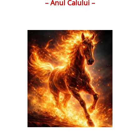
– Anul Calului
–