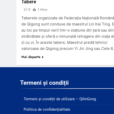
Tabere
0
1 Mins
Taberele organizate de Federația Națională Român
de Qigong sunt conduse de maestrul Lin Kai Ting. E
au loc pe timpul verii într-o stațiune din țară sau din
străinătate și oferă o minunată retragere din viața d
zi cu zi. În aceste tabere, Maestrul predă tehnici
valoroase de Qigong precum Yi Jin Jing sau Cele 6
Mai departe
Termeni și condiții
Termeni și condiții de utilizare – QilinGong
Politica de confidențialitate