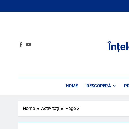
Skip
to
content
Înțe
HOME
DESCOPERĂ
P
Home
Activități
Page 2