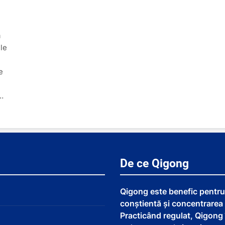
ă
le
e
…
De ce Qigong
Qigong este benefic pentru 
conștientă și concentrarea
Practicând regulat, Qigong 