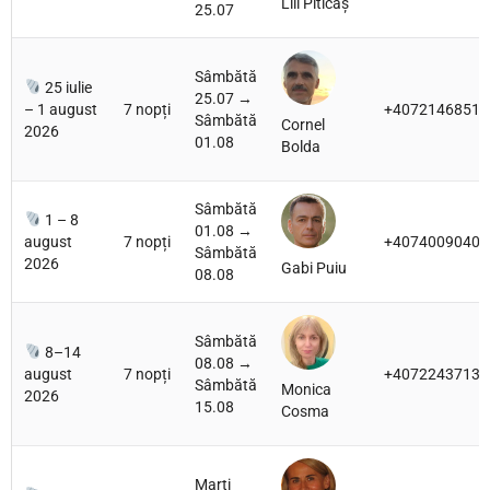
Lili Piticaș
25.07
Sâmbătă
25 iulie
25.07 →
– 1 august
7 nopți
+40721468512
Sâmbătă
Cornel
2026
01.08
Bolda
Sâmbătă
1 – 8
01.08 →
august
7 nopți
+40740090405
Sâmbătă
2026
Gabi Puiu
08.08
Sâmbătă
8–14
08.08 →
august
7 nopți
+40722437131
Sâmbătă
Monica
2026
15.08
Cosma
Marți