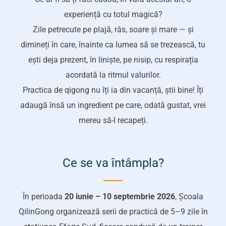
experiență cu totul magică?
Zile petrecute pe plajă, râs, soare și mare — și
dimineți în care, înainte ca lumea să se trezească, tu
ești deja prezent, în liniște, pe nisip, cu respirația
acordată la ritmul valurilor.
Practica de qigong nu îți ia din vacanță, știi bine! Îți
adaugă însă un ingredient pe care, odată gustat, vrei
mereu să-l recapeți.
Ce se va întâmpla?
În perioada
20 iunie – 10 septembrie 2026
, Școala
QilinGong organizează serii de practică de 5–9 zile în