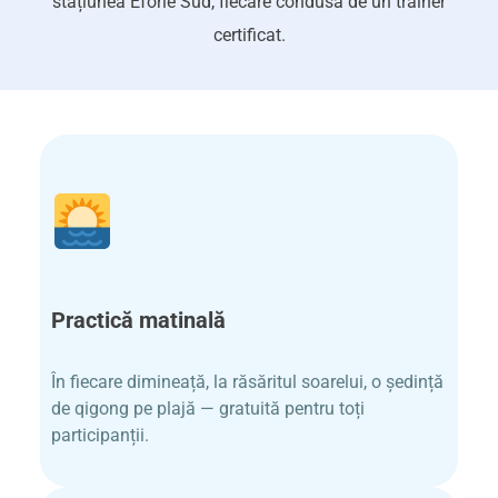
stațiunea Eforie Sud, fiecare condusă de un trainer
certificat.
Practică matinală​
În fiecare dimineață, la răsăritul soarelui, o ședință
de qigong pe plajă — gratuită pentru toți
participanții.