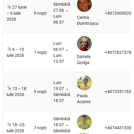
Sâmbătă
27 iunie
27.06 →
– 6 iulie
9 nopți
+40726000200
Luni
Carina
2026
06.07
Dumitrașcu
Luni
6 – 13
06.07 →
7 nopți
+40726273784
iulie 2026
Luni
Daniela
13.07
Szolga
Luni
13 – 18
13.07 →
5 nopți
+40723317631
iulie 2026
Sâmbătă
Paula
18.07
Acsinte
Sâmbătă
18–25
18.07 →
7 nopți
+40744315307
iulie 2026
Sâmbătă