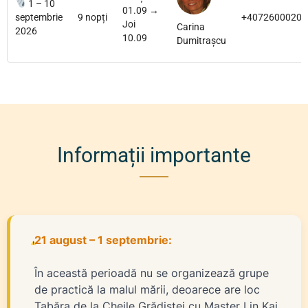
1 – 10
01.09 →
septembrie
9 nopți
+40726000200
Joi
Carina
2026
10.09
Dumitrașcu
Informații importante
21 august – 1 septembrie:
În această perioadă nu se organizează grupe
de practică la malul mării, deoarece are loc
Tabăra de la Cheile Grădiștei cu Master Lin Kai