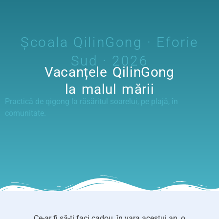
Școala QilinGong · Eforie
Sud · 2026
Vacanțele QilinGong
la malul mării
Practică de qigong la răsăritul soarelui, pe plajă, în
comunitate.
Ce-ar fi să-ți faci cadou, în vara acestui an, o