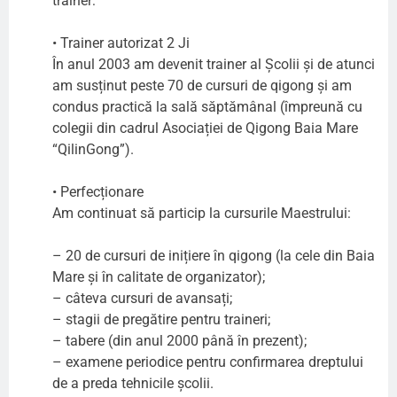
trainer:
• Trainer autorizat 2 Ji
În anul 2003 am devenit trainer al Școlii și de atunci
am susținut peste 70 de cursuri de qigong și am
condus practică la sală săptămânal (împreună cu
colegii din cadrul Asociației de Qigong Baia Mare
“QilinGong”).
• Perfecționare
Am continuat să particip la cursurile Maestrului:
– 20 de cursuri de inițiere în qigong (la cele din Baia
Mare și în calitate de organizator);
– câteva cursuri de avansați;
– stagii de pregătire pentru traineri;
– tabere (din anul 2000 până în prezent);
– examene periodice pentru confirmarea dreptului
de a preda tehnicile școlii.