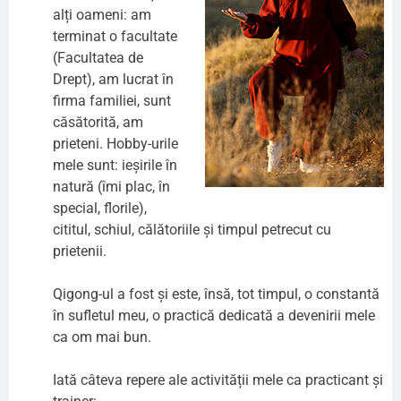
alți oameni: am
terminat o facultate
(Facultatea de
Drept), am lucrat în
firma familiei, sunt
căsătorită, am
prieteni. Hobby-urile
mele sunt: ieșirile în
natură (îmi plac, în
special, florile),
cititul, schiul, călătoriile și timpul petrecut cu
prietenii.
Qigong-ul a fost și este, însă, tot timpul, o constantă
în sufletul meu, o practică dedicată a devenirii mele
ca om mai bun.
Iată câteva repere ale activității mele ca practicant și