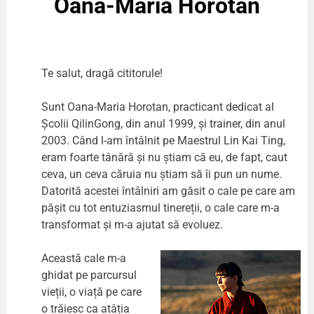
Oana-Maria Horotan
Te salut, dragă cititorule!
Sunt Oana-Maria Horotan, practicant dedicat al
Școlii QilinGong, din anul 1999, și trainer, din anul
2003. Când l-am întâlnit pe Maestrul Lin Kai Ting,
eram foarte tânără și nu știam că eu, de fapt, caut
ceva, un ceva căruia nu știam să îi pun un nume.
Datorită acestei întâlniri am găsit o cale pe care am
pășit cu tot entuziasmul tinereții, o cale care m-a
transformat și m-a ajutat să evoluez.
Această cale m-a
ghidat pe parcursul
vieții, o viață pe care
o trăiesc ca atâția