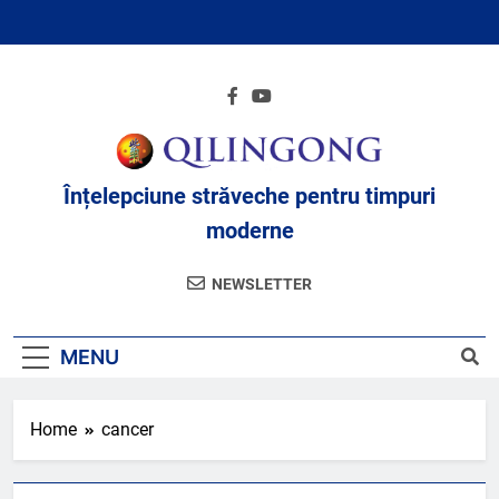
Skip
to
content
Înțelepciune străveche pentru timpuri
moderne
NEWSLETTER
MENU
Home
cancer