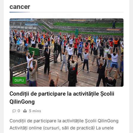
cancer
DUPLI
Condiții de participare la activitățile Școlii
QilinGong
0
5 mins
Condiții de participare la activitățile Școlii QilinGong
Activități online (cursuri, săli de practică) La unele