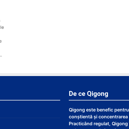
ă
le
e
…
De ce Qigong
Qigong este benefic pentru 
conștientă și concentrarea
Practicând regulat, Qigong 