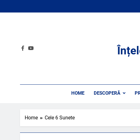
Skip
to
content
Înțe
HOME
DESCOPERĂ
P
Home
Cele 6 Sunete