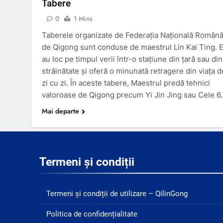
Tabere
0
1 Mins
Taberele organizate de Federația Națională Român
de Qigong sunt conduse de maestrul Lin Kai Ting. E
au loc pe timpul verii într-o stațiune din țară sau din
străinătate și oferă o minunată retragere din viața d
zi cu zi. În aceste tabere, Maestrul predă tehnici
valoroase de Qigong precum Yi Jin Jing sau Cele 6
Mai departe
Termeni și condiții
Termeni și condiții de utilizare – QilinGong
Politica de confidențialitate