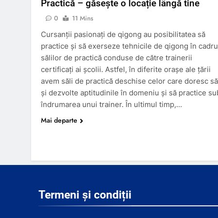
Practică – găsește o locație lângă tine
0
11 Mins
Cursanții pasionați de qigong au posibilitatea să
practice și să exerseze tehnicile de qigong în cadru
sălilor de practică conduse de către trainerii
certificați ai școlii. Astfel, în diferite orașe ale țării
avem săli de practică deschise celor care doresc să
și dezvolte aptitudinile în domeniu și să practice su
îndrumarea unui trainer. În ultimul timp,…
Mai departe
Termeni și condiții