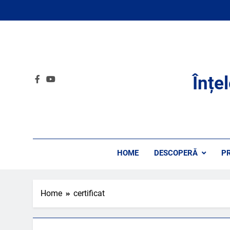
Skip
to
content
Înțe
HOME
DESCOPERĂ
P
Home
certificat