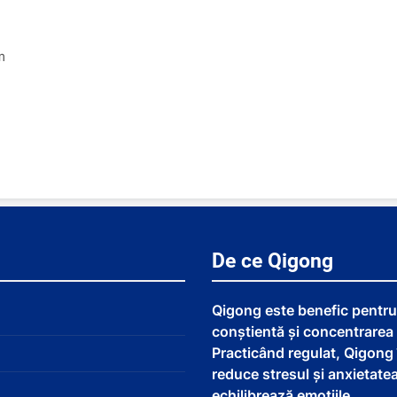
m
De ce Qigong
Qigong este benefic pentru 
conștientă și concentrarea
Practicând regulat, Qigong 
reduce stresul și anxietatea
echilibrează emoțiile.