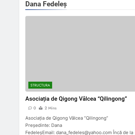
Dana Fedeleș
STRUCTURA
Asociația de Qigong Vâlcea “Qilingong”
0
2 Mins
Asociația de Qigong Vâlcea “Qilingong”
Președinte: Dana
FedeleșEmail: dana_fedeles@yahoo.com Încă de la