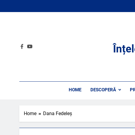
Skip
to
content
Înțe
HOME
DESCOPERĂ
P
Home
Dana Fedeleș