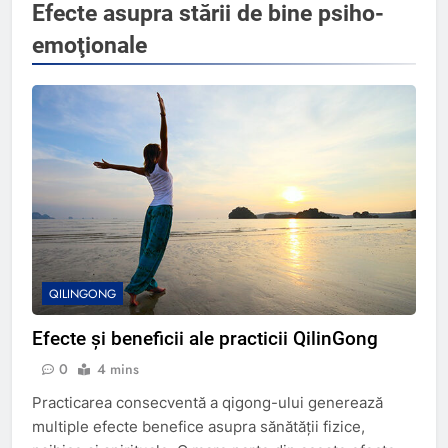
Efecte asupra stării de bine psiho-
emoţionale
QILINGONG
Efecte și beneficii ale practicii QilinGong
0
4 mins
Practicarea consecventă a qigong-ului generează
multiple efecte benefice asupra sănătăţii fizice,