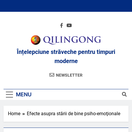
Skip
to
content
Înțelepciune străveche pentru timpuri
moderne
NEWSLETTER
MENU
Home
Efecte asupra stării de bine psiho-emoţionale