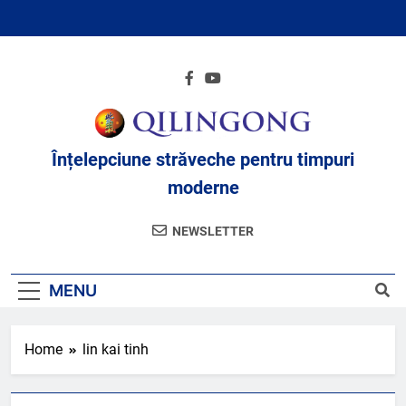
Skip
to
content
Înțelepciune străveche pentru timpuri
moderne
NEWSLETTER
MENU
Home
lin kai tinh