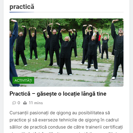
practică
ACTIVITĂȚI
Practică – găsește o locație lângă tine
0
11 mins
Cursanții pasionați de qigong au posibilitatea să
practice și să exerseze tehnicile de qigong în cadrul
sălilor de practică conduse de către trainerii certificați