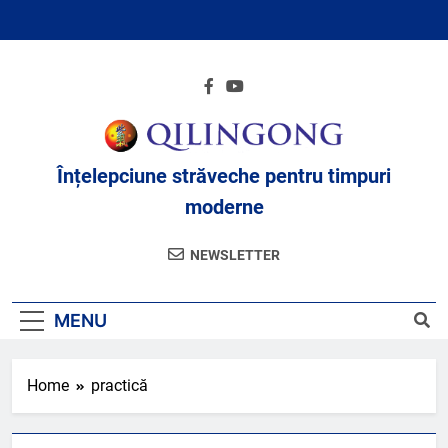
Skip
to
content
Înțelepciune străveche pentru timpuri
moderne
NEWSLETTER
MENU
Home
practică