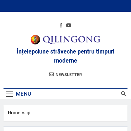
Skip
to
content
Înțelepciune străveche pentru timpuri
moderne
NEWSLETTER
MENU
Home
qi