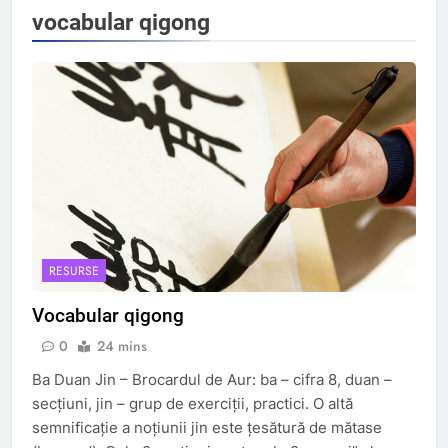
vocabular qigong
RESURSE
Vocabular qigong
0
24 mins
Ba Duan Jin – Brocardul de Aur: ba – cifra 8, duan –
secţiuni, jin – grup de exerciţii, practici. O altă
semnificaţie a noţiunii jin este ţesătură de mătase