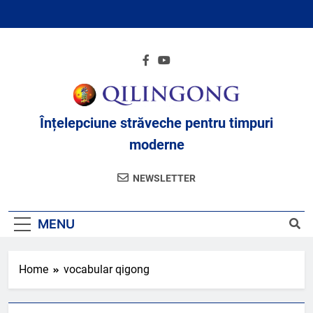
Skip
to
content
Înțelepciune străveche pentru timpuri
moderne
NEWSLETTER
MENU
Home
vocabular qigong