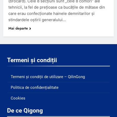
(brocard). Cele 8 secţiuni sunt „cele 8 comori” ale
tehnicii, la fel de preţioase ca bucăţile de mătase din
care erau confecţionate hainele demnitarilor şi
stindardele oştirii generalului…
Mai departe
Termeni și condiții
Termeni și condiții de utilizare – QilinGong
Politica de confidențialitate
Cookies
De ce Qigong