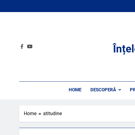
Skip
to
content
Înțe
HOME
DESCOPERĂ
P
Home
atitudine