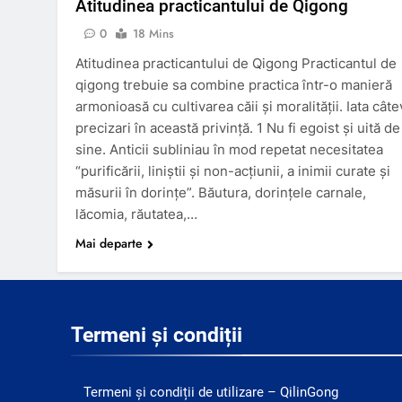
Atitudinea practicantului de Qigong
0
18 Mins
Atitudinea practicantului de Qigong Practicantul de
qigong trebuie sa combine practica într-o manieră
armonioasă cu cultivarea căii şi moralităţii. Iata câte
precizari în această privinţă. 1 Nu fi egoist și uită de
sine. Anticii subliniau în mod repetat necesitatea
“purificării, liniştii şi non-acţiunii, a inimii curate şi
măsurii în dorinţe”. Băutura, dorinţele carnale,
lăcomia, răutatea,…
Mai departe
Termeni și condiții
Termeni și condiții de utilizare – QilinGong