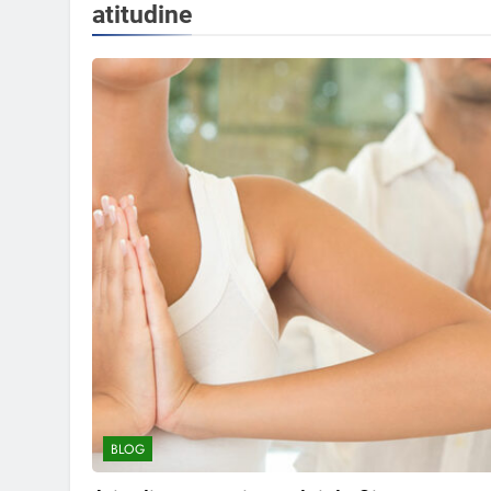
atitudine
BLOG