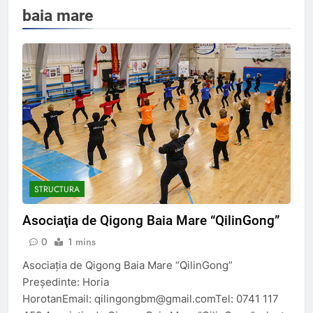
baia mare
STRUCTURA
Asociaţia de Qigong Baia Mare “QilinGong”
0
1 mins
Asociaţia de Qigong Baia Mare “QilinGong”
Președinte: Horia
HorotanEmail: qilingongbm@gmail.comTel: 0741 117