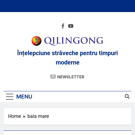
Skip
to
content
Înțelepciune străveche pentru timpuri
moderne
NEWSLETTER
MENU
Home
baia mare