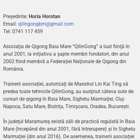
Președinte:
Horia Horotan
Email:
qilingongbm@gmail.com
Tel: 0741 117 459
Asociaţia de Qigong Baia Mare “QilinGong” a luat fiinţă în
anul 2001, la iniţiativa a şapte membri fondatori, din anul
2002 fiind membră a Federaţiei Naţionale de Qigong din
România.
Trainerii asociaţiei, autorizaţi de Maestrul Lin Kai Ting să
predea toate tehnicile QilinGong, au susţinut câteva sute de
cursuri de qigong în Baia Mare, Sighetu Marmaţiei, Cluj-
Napoca, Satu Mare, Bistriţa, Timişoara, Oradea, Bucureşti.
În judeţul Maramureş există săli de practică regulată în Baia
Mare (începând din anul 2001, fără întrerupere) şi în Sighetu
Marmaţiei (din anul 2016). De asemenea, trainerii asociaţiei