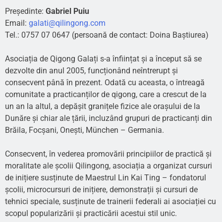
Președinte:
Gabriel Puiu
Email:
galati@qilingong.com
Tel.: 0757 07 0647 (persoană de contact: Doina Baștiurea)
Asociația de Qigong Galați s-a înființat și a început să se
dezvolte din anul 2005, funcționând neîntrerupt și
consecvent până în prezent. Odată cu aceasta, o întreagă
comunitate a practicanților de qigong, care a crescut de la
un an la altul, a depășit granițele fizice ale orașului de la
Dunăre și chiar ale țării, incluzând grupuri de practicanți din
Brăila, Focșani, Onești, München – Germania.
Consecvent, în vederea promovării principiilor de practică și
moralitate ale școlii Qilingong, asociația a organizat cursuri
de inițiere susținute de Maestrul Lin Kai Ting – fondatorul
școlii, microcursuri de inițiere, demonstrații și cursuri de
tehnici speciale, susținute de trainerii federali ai asociației cu
scopul popularizării și practicării acestui stil unic.