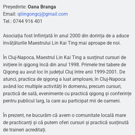
Președinte:
Oana Branga
Email:
qilingongcj@gmail.com
Tel.: 0744 916 401
Asociația fost înființată în anul 2000 din dorința de a aduce
învățăturile Maestrului Lin Kai Ting mai aproape de noi.
În Cluj-Napoca, Maestrul Lin Kai Ting a susținut cursuri de
inițiere în qigong încă din anul 1998. Primele trei tabere de
Qigong au avut loc în județul Cluj între anii 1999-2001. De
atunci, practica de qigong a luat amploare, în Cluj-Napoca
având loc multiple activități în domeniu, precum cursuri,
practică de sală, evenimente cu practică qigong și conferințe
pentru publicul larg, la care au participat mii de oameni.
În prezent, ne bucurăm că avem o comunitate locală mare
de practicanți și că putem oferi cursuri și practică susținută
de traineri acreditați.